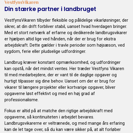
VestfynsVikaren
Din stærke partner i landbruget
VestfynsVikaren tilbyder fleksible og pålidelige vikarløsninger, der
sikrer, at din drift forbliver stabil, uanset hvad hverdagen bringer.
Med et stort netværk af erfarne og dedikerede landbrugsvikarer
er hjælpen altid lige ved hånden, når der er brug for ekstra
arbejdskraft. Dette gælder i travle perioder som højsæson, ved
sygdom, ferie eller pludselige udfordringer.
Landbrug kræver konstant opmærksomhed, og udfordringer
kan opstå, når det mindst ventes. Her træder Vestfyns Vikaren
til med medarbejdere, der er vant til de daglige opgaver og
hurtigt tilpasser sig dine behov. Uanset om der er brug for
vikarer til længere projekter eller kortvarige opgaver, bliver
opgaverne løst effektivt og med en høj grad af
professionalisme.
Fokus er altid på at matche den rigtige arbejdskraft med
opgaverne, så kontinuiteten i arbejdet bevares.
Landbrugsvikarerne er veltrænede, og med mange års erfaring
kan de let tage over, så du kan være sikker på, at alt forløber